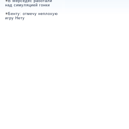
В Мерседес работали
над симуляцией гонки
Бенту: отмечу неплохую
игру Нету