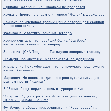
Адриано Галлиани: Эль-Шаарави не продается
Хельдт: Ничего не знаем о интересе "Челси" к Дракслеру
Вайнаускас именовал травму Принс потерей для сборной
РФ по баскетболу
Фалькао в "Атлетико" заменит Негредо
Хорнер считает, что новейший болид "Заубера" -
высококачественный шаг вперед
Защитник ЦСКА Теодорос Папалукас завершил карьеру
"Гамбург" поборется с "Металлистом" за Дердийока
Управление ПСЖ убеждает, что не получало предложения
насчёт Анчелотти
Маркевич: Не понимаю, для чего раскрутили ситуацию с
матчем против "Карпат"
В "Зените" подтвердили роль в турнире в Киеве
"Спартак" будет играться с 4-мя звёздами на майках,
ЦСКА и "Динамо" - с 2-мя
Футболист Лаборде присоединится к "Краснодару" на