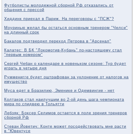
Футболисты молодежной сборной Рф отказались от
общения с прессой
Хиддинк приехал в Париж. На переговоры с "ПСЖ"?
Моуринью желал бы остаться основным тренером "Челси"
на длинный срок
Бакалов подтвердил переход Петрова в "Арсенал"
Калатес: В БК "Локомотив-Кубань" по-настоящему стал
"первым номером"
Сергей Чебан о календаре в новеньком сезоне: Тур будет
играть в четыре дня
Румменигге будет оштрафован за уклонение от налогов на
имущество
Муса едет в Бразилию, Эменике и Одемвингие - нет
Колтаков стал наилучшим во 2-ой день шага чемпионата
мира по спидвею в Тольятти
Лебзяк: Боксер Селимов остается в поле зрения тренеров
сборной Рф
Стеван Йоветич: Конте может посодействовать мне расти
в "Ювентусе