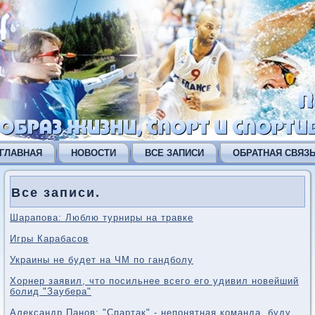
ГЛАВНАЯ
НОВОСТИ
ВСЕ ЗАПИСИ
ОБРАТНАЯ СВЯЗ
Все записи.
Шарапова: Люблю турниры на травке
Игры Карабасов
Украины не будет на ЧМ по гандболу
Хорнер заявил, что посильнее всего его удивил новейший
болид "Заубера"
Александр Панов: "Спартак" - непонятная команда, буду