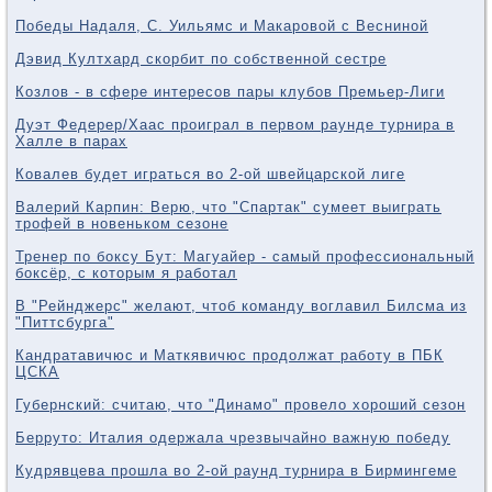
Победы Надаля, С. Уильямс и Макаровой с Весниной
Дэвид Култхард скорбит по собственной сестре
Козлов - в сфере интересов пары клубов Премьер-Лиги
Дуэт Федерер/Хаас проиграл в первом раунде турнира в
Халле в парах
Ковалев будет играться во 2-ой швейцарской лиге
Валерий Карпин: Верю, что "Спартак" сумеет выиграть
трофей в новеньком сезоне
Тренер по боксу Бут: Магуайер - самый профессиональный
боксёр, с которым я работал
В "Рейнджерс" желают, чтоб команду воглавил Билсма из
"Питтсбурга"
Кандратавичюс и Маткявичюс продолжат работу в ПБК
ЦСКА
Губернский: считаю, что "Динамо" провело хороший сезон
Берруто: Италия одержала чрезвычайно важную победу
Кудрявцева прошла во 2-ой раунд турнира в Бирмингеме