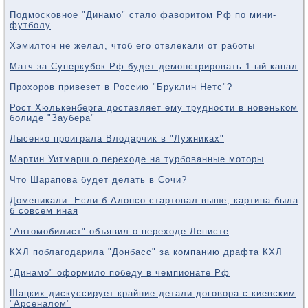
Подмосковное "Динамо" стало фаворитом Рф по мини-
футболу
Хэмилтон не желал, чтоб его отвлекали от работы
Матч за Суперкубок Рф будет демонстрировать 1-ый канал
Прохоров привезет в Россию "Бруклин Нетс"?
Рост Хюлькенберга доставляет ему трудности в новеньком
болиде "Заубера"
Лысенко проиграла Влодарчик в "Лужниках"
Мартин Уитмарш о переходе на турбованные моторы
Что Шарапова будет делать в Сочи?
Доменикали: Если б Алонсо стартовал выше, картина была
б совсем иная
"Автомобилист" объявил о переходе Леписте
КХЛ поблагодарила "Донбасс" за компанию драфта КХЛ
"Динамо" оформило победу в чемпионате Рф
Шацких дискуссирует крайние детали договора с киевским
"Арсеналом"