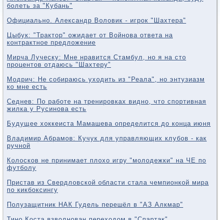
болеть за "Кубань"
Официально. Александр Воловик - игрок "Шахтера"
Цыбук: "Трактор" ожидает от Войнова ответа на
контрактное предложение
Мирча Луческу: Мне нравится Стамбул, но я на сто
процентов отдаюсь "Шахтеру"
Модрич: Не собираюсь уходить из "Реала", но энтузиазм
ко мне есть
Седнев: По работе на тренировках видно, что спортивная
жилка у Русинова есть
Будущее хоккеиста Мамашева определится до конца июня
Владимир Абрамов: Кучук для управляющих клубов - как
ручной
Колосков не принимает плохо игру "молодежки" на ЧЕ по
футболу
Пристав из Свердловской области стала чемпионкой мира
по кикбоксингу
Полузащитник НАК Гудель перешёл в "АЗ Алкмар"
Тино Коста взволнован переходом в "Спартак"