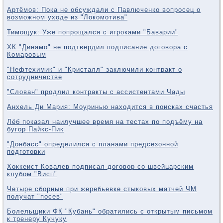
Артёмов: Пока не обсуждали с Павлюченко вопросец о
возможном уходе из "Локомотива"
Тимощук: Уже попрощался с игроками "Баварии"
ХК "Динамо" не подтвердил подписание договора с
Комаровым
"Нефтехимик" и "Кристалл" заключили контракт о
сотрудничестве
"Слован" продлил контракты с ассистентами Чады
Анхель Ди Мария: Моуринью находится в поисках счастья
Лёб показал наилучшее время на тестах по подъёму на
бугор Пайкс-Пик
"Донбасс" определился с планами предсезонной
подготовки
Хоккеист Ковалев подписал договор со швейцарским
клубом "Висп"
Четыре сборные при жеребьевке стыковых матчей ЧМ
получат "посев"
Болельщики ФК "Кубань" обратились с открытым письмом
к тренеру Кучуку