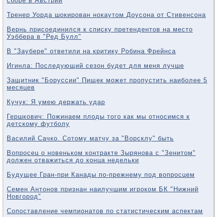
сборе в Австрии
Тренер Уорда шокирован нокаутом Доусона от Стивенсона
Вернь присоединился к списку претендентов на место
Уэббера в "Ред Булл"
В "Заубере" ответили на критику Робина Фрейнса
Игинла: Последующий сезон будет для меня лучше
Защитник "Боруссии" Пищек может пропустить наиболее 5
месяцев
Кучук: Я умею держать удар
Гершкович: Пожинаем плоды того как мы относимся к
детскому футболу
Василий Сачко. Сотому матчу за "Ворсклу" быть
Вопросец о новеньком контракте Зырянова с "Зенитом"
должен отважиться до конца недельки
Будущее Гран-при Канады по-прежнему под вопросцем
Семен Антонов признан наилучшим игроком БК "Нижний
Новгород"
Сопоставление чемпионатов по статистическим аспектам