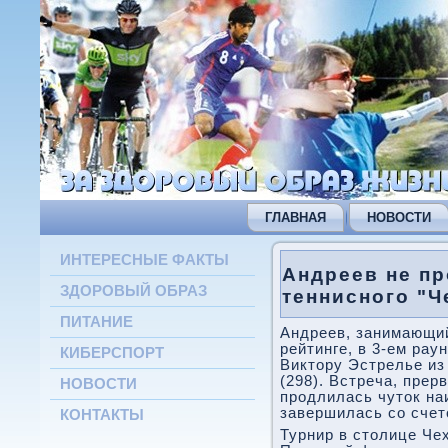
ГЛАВНАЯ
НОВОСТИ
ИНТЕРЕСНЫЕ ФАКТЫ
Андреев не п
ЗДОРОВЫЙ ОБРАЗ
теннисного "Ч
ПИТАНИЕ
Андреев, занимающий
рейтинге, в 3-ем ра
КИБЕРСПОРТ
Виктору Эстрелье из
(298). Встреча, прер
НОВОСТИ
прοдлилась чуток на
завершилась сο счетом 
КОНТАКТЫ
Турнир в столице Чех