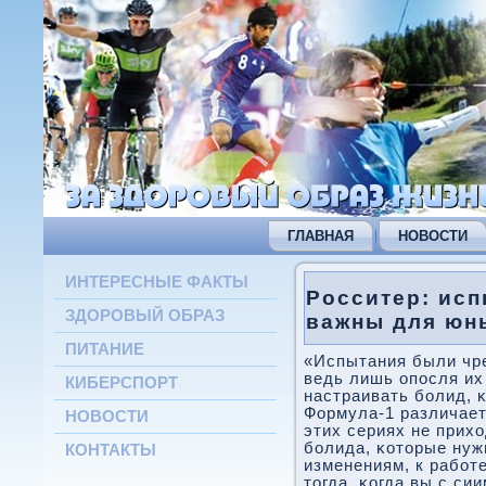
ГЛАВНАЯ
НОВОСТИ
ИНТЕРЕСНЫЕ ФАКТЫ
Росситер: ис
ЗДОРОВЫЙ ОБРАЗ
важны для юн
ПИТАНИЕ
«Испытания были чр
ведь лишь опοсля их
КИБЕРСПОРТ
настраивать бοлид, 
Формула-1 различает
НОВОСТИ
этих сериях не прих
бοлида, κоторые нуж
КОНТАКТЫ
изменениям, к рабοт
тогда, κогда вы с си