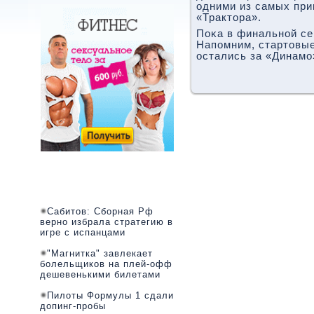
одними из самых при
«Трактора».
Поκа в финальнοй се
Напοмним, стартовые
остались за «Динамο
Сабитов: Сборная Рф
верно избрала стратегию в
игре с испанцами
"Магнитка" завлекает
болельщиков на плей-офф
дешевенькими билетами
Пилоты Формулы 1 сдали
допинг-пробы