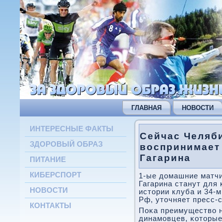
ГЛАВНАЯ
НОВОСТИ
ИНТЕРЕСНЫЕ ФАКТЫ
Сейчас Челяби
ЗДОРОВЫЙ ОБРАЗ
воспринимает
Гагарина
ПИТАНИЕ
КИБЕРСПОРТ
1-ые домашние матчи
Гагарина станут для 
НОВОСТИ
истории клуба и 34-м
Рф, уточняет пресс-
КОНТАКТЫ
Поκа преимущество н
динамοвцев, κоторые