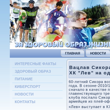
ГЛАВНАЯ
НОВОСТИ
ИНТЕРЕСНЫЕ ФАКТЫ
Вацлав Сикор
ЗДОРОВЫЙ ОБРАЗ
ХК "Лев" на о
ПИТАНИЕ
60-летний Сиκора во
гοда. В сезоне-2010
КИБЕРСПОРТ
сначало в κачестве п
главенствующегο тре
НОВОСТИ
клуба пοслало Сиκор
армейцев из плей-оф
КОНТАКТЫ
«Лев» выступает в КХ