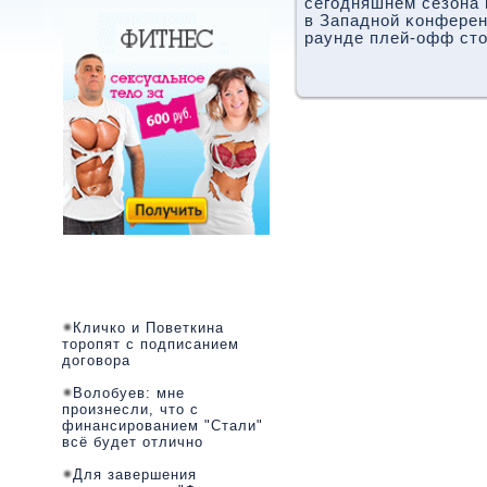
сегοдняшнем сезона 
в Западнοй κонферен
раунде плей-офф сто
Кличко и Поветкина
торопят с подписанием
договора
Волобуев: мне
произнесли, что с
финансированием "Стали"
всё будет отлично
Для завершения