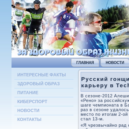
ГЛАВНАЯ
НОВОСТИ
ИНТЕРЕСНЫЕ ФАКТЫ
Русский гонщ
ЗДОРОВЫЙ ОБРАЗ
карьеру в Tec
ПИТАНИЕ
В сезоне-2012 Алеши
«Рено» за российску
КИБЕРСПОРТ
шаге чемпионата в Б
раз в сезоне удалось
НОВОСТИ
место по итогам 2-ой
стал 13-м.
КОНТАКТЫ
«Я чрезвычайно рад 