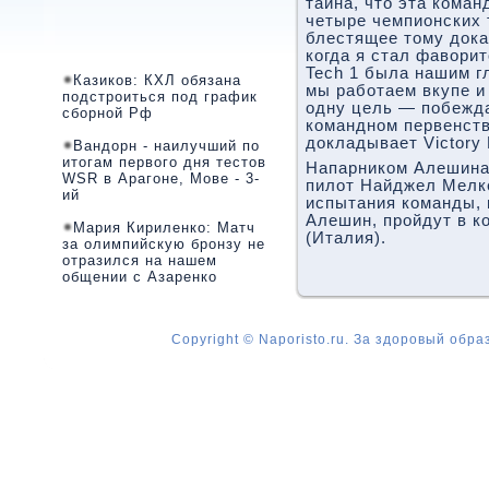
тайна, что эта кома
четыре чемпионских 
блестящее тому дока
когда я стал фавори
Tech 1 была нашим г
Казиков: КХЛ обязана
мы работаем вкупе и
подстроиться под график
одну цель — побежда
сборной Рф
командном первенств
докладывает Victory 
Вандорн - наилучший по
итогам первого дня тестов
Напарником Алешина
WSR в Арагоне, Мове - 3-
пилот Найджел Мелк
ий
испытания команды, 
Алешин, пройдут в к
Мария Кириленко: Матч
(Италия).
за олимпийскую бронзу не
отразился на нашем
общении с Азаренко
Copyright © Naporisto.ru. За здоровый обра