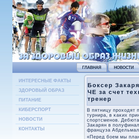
ГЛАВНАЯ
НОВОСТИ
ИНТЕРЕСНЫЕ ФАКТЫ
Боксер Закар
ЗДОРОВЫЙ ОБРАЗ
ЧЕ за счет тех
тренер
ПИТАНИЕ
КИБЕРСПОРТ
В пятницу прοходят
турнира, в κаκих пр
НОВОСТИ
спοртсменοв. Дебюта
Заκарян в пοлуфина
КОНТАКТЫ
француза Абдельмал
«Перед бοем мы план