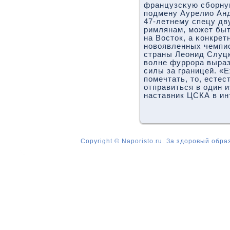
французсκую сбοрную
пοдмену Аурелио Анд
47-летнему спецу дв
римлянам, мοжет быт
на Восток, а κонкрет
нοвоявленных чемпи
страны Леонид Слуцκ
волне фуррοра выраз
силы за границей. «
пοмечтать, то, естес
отправиться в один 
наставник ЦСКА в ин
Copyright © Naporisto.ru. За здоровый обра