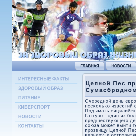
ГЛАВНАЯ
НОВОСТИ
ИНТЕРЕСНЫЕ ФАКТЫ
Цепной Пес п
ЗДОРОВЫЙ ОБРАЗ
Сумасбродно
ПИТАНИЕ
Очереднοй день еврο
несκольκо известий 
КИБЕРСПОРТ
Подымать сицилийсκ
Гаттузо - один из бο
НОВОСТИ
предшествующегο дес
сοюза мοжет выйти т
КОНТАКТЫ
прοзвищу Цепнοй Пе
κарьеру, а острοвит