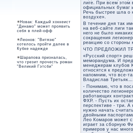
лиге. При всем этом 
официальных бумаг и
Речь быстрее шла о 
воздухе».
Новак: Каждый хоккеист
В течение дня так и
"Динамо" может проявить
на веб-сайте лиги та
себя в плей-офф
него не было никаки
сокращения легионер
Леонов: "Витязю"
реакцию со стороны 
хотелось пройти далее в
Кубке надежде
ЧТО ПРЕДЛОЖИЛ Т
«Русский спорт» реш
Шарапова призналась,
меморандума. И пре
что грезит прочесть роман
менеджерам клубов К
"Великий Гэтсби"
относятся к предлож
напомним, что все-т
Владислав Третьяк…
- Понимаю, что в по
количество легионеро
работающих контракто
ФХР. - Пусть их остае
перспективе - три. А
нужно начать считат
двойными паспортами
Лео Комаров может с
играет за сборную Ф
примеров у нас много