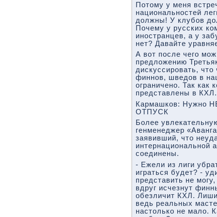
Потому у меня встре
национальностей лег
должны! У клубов до
Почему у русских ко
иностранцев, а у за
нет? Давайте уравня
А вот после чего мож
предложению Третьяк
дискуссировать, что
финнов, шведов в на
ограничено. Так как 
представлены в КХЛ.
Кармашков: Нужно 
ОТПУСК
Более увлекательну
генменеджер «Аванг
заявивший, что неуд
интернациональной а
соединены.
- Ежели из лиги убра
играться будет? - у
представить не могу,
вдруг исчезнут финн
обезличит КХЛ. Лиши
ведь реальных масте
настолько не мало. К