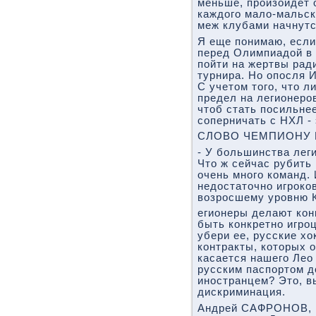
меньше, произойдет 
каждого мало-мальск
меж клубами начнут
Я еще понимаю, если
перед Олимпиадой в 
пойти на жертвы рад
турнира. Но опосля 
С учетом того, что л
предел на легионеро
чтоб стать посильне
соперничать с НХЛ -
СЛОВО ЧЕМПИОНУ 
- У большинства леги
Что ж сейчас рубить 
очень много команд.
недостаточно игроко
возросшему уровню 
егионеры делают кон
быть конкретно игроц
убери ее, русские х
контракты, которых о
касается нашего Лео
русским паспортом д
иностранцем? Это, в
дискриминация.
Андрей САФРОНОВ, г