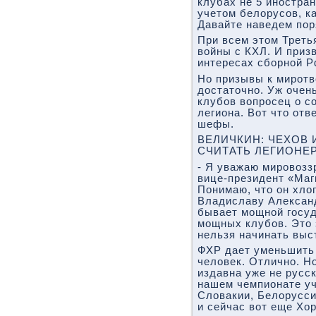
клубах не 5 иностран
учетом белорусов, к
Давайте наведем пор
При всем этом Треть
войны с КХЛ. И приз
интересах сборной Р
Но призывы к миротв
достаточно. Уж очен
клубов вопросец о с
легиона. Вот что от
шефы.
ВЕЛИЧКИН: ЧЕХОВ 
СЧИТАТЬ ЛЕГИОНЕ
- Я уважаю мировоззр
вице-президент «Маг
Понимаю, что он хло
Владиславу Александ
бывает мощной госу
мощных клубов. Это 
нельзя начинать выс
ФХР дает уменьшить 
человек. Отлично. Но
издавна уже не русск
нашем чемпионате уч
Словакии, Белорусси
и сейчас вот еще Хор