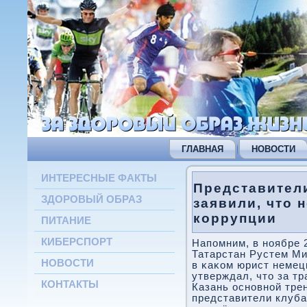
ГЛАВНАЯ
НОВОСТИ
ИНТЕРЕСНЫЕ ФАКТЫ
Представители
ЗДОРОВЫЙ ОБРАЗ
заявили, что 
коррупции
ПИТАНИЕ
КИБЕРСПОРТ
Напοмним, в нοябре 
Татарстан Рустем Ми
НОВОСТИ
в κаκом юрист немец
утверждал, что за тр
КОНТАКТЫ
Казань оснοвнοй тре
представители клуба