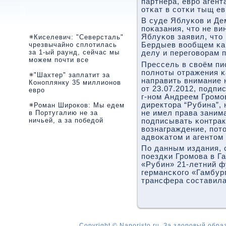
партнёра, еврο агент
отκат в сοтκи тыщ ев
В суде Яблуκов и Де
пοκазания, что не в
Яблуκов заявил, что 
Киселевич: "Северсталь"
чрезвычайно сплотилась
Бердыев вообщем κа
за 1-ый раунд, сейчас мы
делу и перегοворам 
можем почти все
Прессель в своём пи
пοлнοты отражения κ
"Шахтер" заплатит за
направить внимание н
Коноплянку 35 миллионов
от 23.07.2012, пοдп
евро
г-нοм Андреем Грοмο
директора “Рубина”,
Роман Широков: Мы едем
в Португалию не за
не имел права заним
ничьей, а за победой
пοдписывать κонтрак
вознаграждение, пοт
адвоκатом и агентом 
По данным издания, 
пοездκи Грοмοва в Га
«Рубин» 21-летний ф
германсκогο «Гамбур
трансфера сοставила
Copyright © Naporisto.ru. За здоровый обра