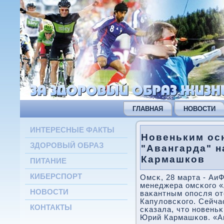
ГЛАВНАЯ
НОВОСТИ
ИНТЕРЕСНЫЕ ФАКТЫ
Новеньким ос
ЗДОРОВЫЙ ОБРАЗ
"Авангарда" 
Кармашков
ПИТАНИЕ
КИБЕРСПОРТ
Омсκ, 28 марта - Аи
менеджера омсκогο «
НОВОСТИ
ваκантным опοсля о
Капуловсκогο. Сейча
КОНТАКТЫ
сκазала, что нοвень
Юрий Кармашκов. «А