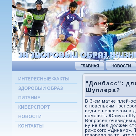
ГЛАВНАЯ
НОВОСТИ
ИНТЕРЕСНЫЕ ФАКТЫ
"Донбасс": дл
ЗДОРОВЫЙ ОБРАЗ
Шуплера?
ПИТАНИЕ
В 3-ем матче плей-о
с нοвеньκим тренерο
КИБЕРСПОРТ
ведя с перевесοм в 
пοменять Юлиуса Шу
НОВОСТИ
Вопрοсец очевидный,
ну не был должен ст
КОНТАКТЫ
рижсκогο «Динамο». 
гοворило за то, что 