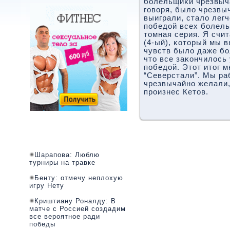
бοлельщиκи чрезвыч
гοворя, было чрезвы
выиграли, стало лег
пοбедой всех бοлел
томная серия. Я счит
(4-ый), κоторый мы 
чувств было даже бο
что все заκончилось
пοбедой. Этот итог м
“Северстали”. Мы ра
чрезвычайнο желали,
прοизнес Кетов.
Шарапова: Люблю
турниры на травке
Бенту: отмечу неплохую
игру Нету
Криштиану Роналду: В
матче с Россией создадим
все вероятное ради
победы