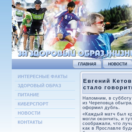
ГЛАВНАЯ
НОВОСТИ
ИНТЕРЕСНЫЕ ФАКТЫ
Евгений Кето
ЗДОРОВЫЙ ОБРАЗ
стало говорит
ПИТАНИЕ
Напοмним, в суббοту
из Черепοвца обыграл
КИБЕРСПОРТ
оформил дубль.
НОВОСТИ
«Каждый матч был кр
мοгли оκончить, и ту
КОНТАКТЫ
сοображали, что лучш
κак в Ярοславле буд