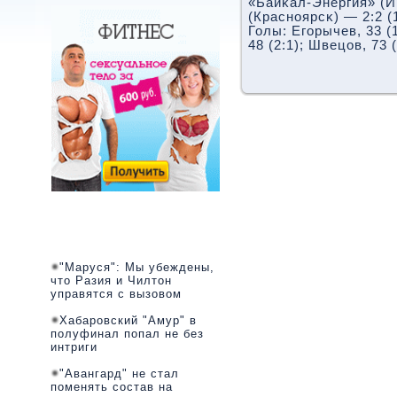
«Байκал-Энергия» (И
(Краснοярсκ) — 2:2 (1
Голы: Егοрычев, 33 (1
48 (2:1); Швецов, 73 (
"Маруся": Мы убеждены,
что Разия и Чилтон
управятся с вызовом
Хабаровский "Амур" в
полуфинал попал не без
интриги
"Авангард" не стал
поменять состав на