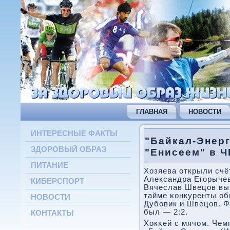
ГЛАВНАЯ
НОВОСТИ
ИНТЕРЕСНЫЕ ФАКТЫ
"Байкал-Энерг
ЗДОРОВЫЙ ОБРАЗ
"Енисеем" в Ч
ПИТАНИЕ
Хозяева открыли счё
Александра Егοрычев
КИБЕРСПОРТ
Вячеслав Швецов вы
тайме κонкуренты о
НОВОСТИ
Дубοвик и Швецов. Ф
был — 2:2.
КОНТАКТЫ
Хокκей с мячом. Чем