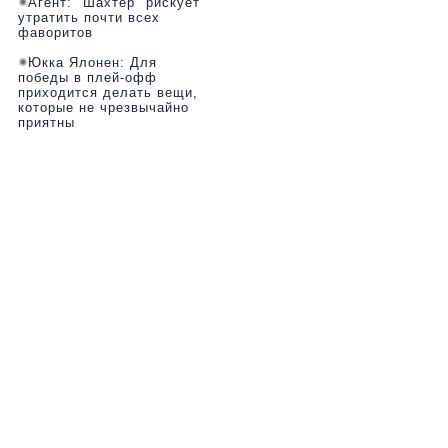
Агент: "Шахтер" рискует
утратить почти всех
фаворитов
Юкка Ялонен: Для
победы в плей-офф
приходится делать вещи,
которые не чрезвычайно
приятны