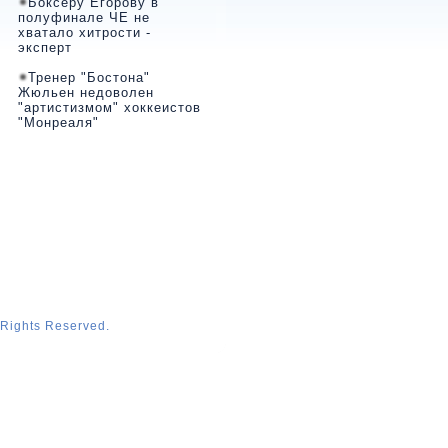
Боксеру Егорову в
полуфинале ЧЕ не
хватало хитрости -
эксперт
Тренер "Бостона"
Жюльен недоволен
"артистизмом" хоккеистов
"Монреаля"
 Rights Reserved.