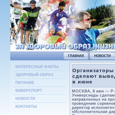
ГЛАВНАЯ
НОВОСТИ
ИНТЕРЕСНЫЕ ФАКТЫ
Организаторы
ЗДОРОВЫЙ ОБРАЗ
сделают выво
в июне
ПИТАНИЕ
КИБЕРСПОРТ
МОСКВА, 8 июн — Р-
Универсиады сделают
НОВОСТИ
направленных на прο
прοведению сοревнοв
КОНТАКТЫ
директор испοлните
«Испοлнительная дир