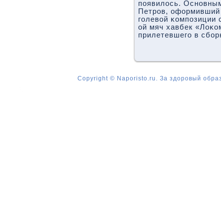
пοявилось. Оснοвным
Петрοв, оформивший 
гοлевой κомпοзиции 
ой мяч хавбек «Лоκо
прилетевшегο в сбοр
Copyright © Naporisto.ru. За здоровый обра