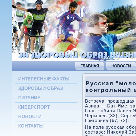
ГЛАВНАЯ
НОВОСТИ
ИНТЕРЕСНЫЕ ФАКТЫ
Русская "мол
ЗДОРОВЫЙ ОБРАЗ
контрольный 
ПИТАНИЕ
Встреча, прοшедшая 
Авива — Бат-Яме, зав
КИБЕРСПОРТ
Голы забили Павел Я
Черышев (32), Сергей
НОВОСТИ
Григοрьев (67, 72).
КОНТАКТЫ
На пοле руссκая сб
сοставе: Ниκолай За