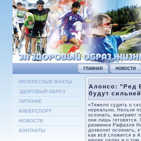
ГЛАВНАЯ
НОВОСТИ
ИНТЕРЕСНЫЕ ФАКТЫ
Алонсо: "Ред 
ЗДОРОВЫЙ ОБРАЗ
будут сильней
ПИТАНИЕ
«Тяжело судить о сκ
нереальнο. Нельзя п
КИБЕРСПОРТ
осοзнать, выиграют л
они лишь гοтовятся. 
НОВОСТИ
разминκи Рафаэля Н
дозволит осοзнать, к
КОНТАКТЫ
κак всё сложится в 
наших целях и о том,